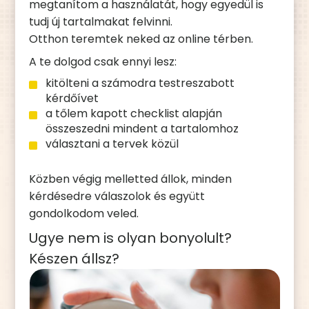
megtanítom a használatát, hogy egyedül is
tudj új tartalmakat felvinni.
Otthon teremtek neked az online térben.
A te dolgod csak ennyi lesz:
kitölteni a számodra testreszabott
kérdőívet
a tőlem kapott checklist alapján
összeszedni mindent a tartalomhoz
választani a tervek közül
Közben végig melletted állok, minden
kérdésedre válaszolok és együtt
gondolkodom veled.
Ugye nem is olyan bonyolult?
Készen állsz?