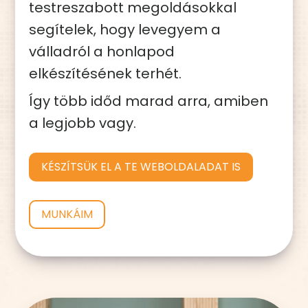
testreszabott megoldásokkal
segítelek, hogy levegyem a
válladról a honlapod
elkészítésének terhét.
Így több időd marad arra, amiben
a legjobb vagy.
KÉSZÍTSÜK EL A TE WEBOLDALADAT IS
MUNKÁIM