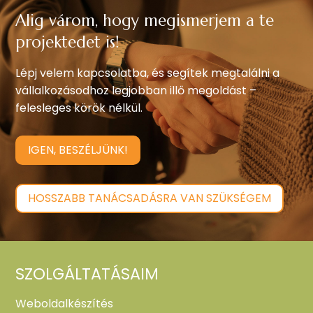
Alig várom, hogy megismerjem a te
projektedet is!
Lépj velem kapcsolatba, és segítek megtalálni a
vállalkozásodhoz legjobban illő megoldást –
felesleges körök nélkül.
IGEN, BESZÉLJÜNK!
HOSSZABB TANÁCSADÁSRA VAN SZÜKSÉGEM
SZOLGÁLTATÁSAIM
Weboldalkészítés