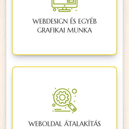
legyen az plakát, app vagy
weboldal.
WEBDESIGN ÉS EGYÉB
BŐVEBBEN
GRAFIKAI MUNKA
Ha van már weboldalad, de nem
vagy vele elégedett, itt az idő, hogy
továbbfejlesszük.
WEBOLDAL ÁTALAKÍTÁS
BŐVEBBEN