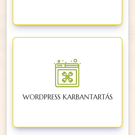
Átvállalom a weboldalad
rendszeres frissítéseit és a
technikai teendőket.
WORDPRESS KARBANTARTÁS
BŐVEBBEN