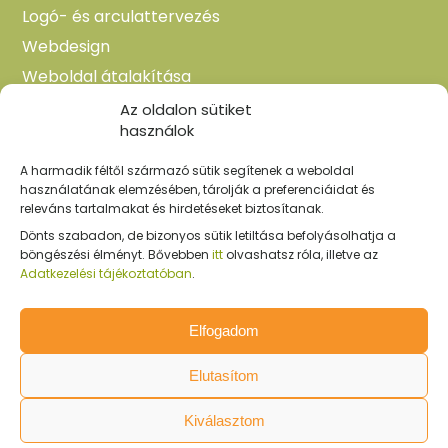
Logó- és arculattervezés
Webdesign
Weboldal átalakítása
WordPress karbantartás
Az oldalon sütiket
használok
Weboldal tanácsadás
A harmadik féltől származó sütik segítenek a weboldal
használatának elemzésében, tárolják a preferenciáidat és
KAPCSOLAT
releváns tartalmakat és hirdetéseket biztosítanak.
Dönts szabadon, de bizonyos sütik letiltása befolyásolhatja a
hello(@)pixelbenotthon.hu
böngészési élményt. Bővebben
itt
olvashatsz róla, illetve az
+36 20 348 0778
Adatkezelési tájékoztatóban
.
SÜTIK KEZELÉSE
Elfogadom
ADATKEZELÉSI TÁJÉKOZTATÓ
Elutasítom
IMPRESSZUM
Kiválasztom