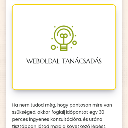
Iránymutatás, ha nem tudod még,
mire van szükséged vagy csak egy
kis szakértői segítség kell.
WEBOLDAL TANÁCSADÁS
BŐVEBBEN
Ha nem tudod még, hogy pontosan mire van
szükséged, akkor foglalj időpontot egy 30
perces ingyenes konzultációra, és utána
tisztábban látod majd a következő lépést.