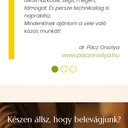
alkalmazkodik, segít, megért,
támogat. És persze technikailag is
naprakész.
Mindenkinek ajánlom a vele való
közös munkát!
dr. Pácz Orsolya
www.paczorsolya.hu
Készen állsz, hogy belevágjunk?