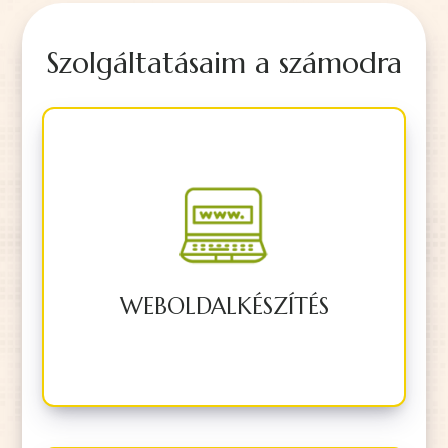
Szolgáltatásaim a számodra
Teljesen rád szabott, logikus és
reszponzív weboldalt készítek, ami
az üzleti céljaidat szolgálja.
WEBOLDALKÉSZÍTÉS
BŐVEBBEN